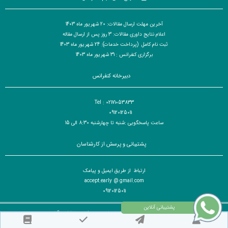
آخرین مهلت ارسال مقالات: 20 شهریور ماه 1403
اعلام نتایج داوری مقالات: 3 روز پس از ارسال مقاله
ثبت نام کامل (پرداخت خدمات): 24 شهریور ماه 1403
برگزاری کنفرانس : 31 شهریور ماه 1403
دبیرخانه کنفرانس
Tel : 02171053833
09120125011
ساعت پاسخگویی :شنبه تا چهارشنبه 8:30 الی 15
پشتیبانی و پرسش از کارشناسان
ارتباط از طریق ایمیل و پیامک
accept.early @ gmail.com
09120125011
تمام حقوق مادی و معنوی برای کنفرانس بین المللی مهندسی صنایع،بهره وری و کیفیت محفوظ است. © ۱۴۰۵
طراح سایت :
آسان همایش
© ۱۴۰۵ - 1392 نسخه 8.88