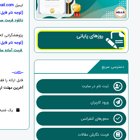
ایمیل
ail.com
(توجه نام فایل: ipqconf کد مقاله باش
دانلود فرمت سخ
پژوهشگرانی که 
(توجه نام فایل: ipqconf کد مقاله باش
فرمت آماده سا
دسترسی سریع
--نکات--
فایل ارائه را ف
ثبت نام در سایت
آخرین مهلت ارسال فایل ار
ورود کاربران
یک شنبه 25 شهریور 1403 (1 سال قب
محورهای کنفرانس
فرمت نگارش مقالات